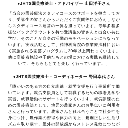
●JHTS園芸療法士・アドバイザー 山田洋子さん
「当会の園芸療法スタディコースのサポートを担当してお
り、受講生の皆さんからいただくご質問等にお応えしなが
らスタディコース運営の一翼を担っています。毎年多種多
様なバックグラウンドを持つ受講生の皆さんと出会い共に
学び、そのことが自身の活動のモチベーションにもなって
います。実践活動として、精神科病院の作業療法科におい
て実施される園芸プログラムに20年以上関わっています。
他に高齢者施設や子供たちとの場における実践も継続して
いて、そちらもとても楽し く行っています。」
●JHTS園芸療法士・コーディネーター 野田幸代さん
「障がいのある方の自立訓練・就労支援を行う事業所で働
いています。就労支援員として就職するための職場見学や
実習、就職活動のサポートを行っています。就労訓練のた
めの園芸療法として、地元の農家さんのお手伝いに利用者
さんと行っています。農家さんと触れ合うことで社会性を
身につけ、農作業の習得や体力の向上、規則正しい生活リ
ズムを取り戻す、屋外の開放感からストレス発散につなが